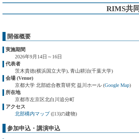
RIMS
開催概要
実施期間
2026年9月14日～16日
代表者
茨木貴徳(横浜国立大学), 青山耕治(千葉大学)
会場 (Venue)
京都大学 北部総合教育研究 益川ホール (
Google Map
)
所在地
京都市左京区北白川追分町
アクセス
北部構内マップ
([13]の建物)
参加申込・講演申込