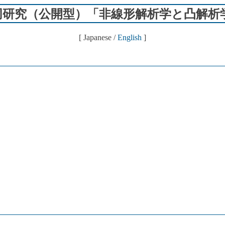
共同研究（公開型）「非線形解析学と凸解析
[ Japanese /
English
]